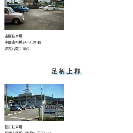
座間駐車場
座間市相模が丘3-59-45
収容台数：18台
足柄上郡
松田駐車場