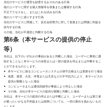
当社のサービスの運営を妨害するおそれのある行為
他のユーザーに関する個人情報等を収集または蓄積する行為
不正アクセスをし、またはこれを試みる行為
他のユーザーに成りすます行為
当社のサービスに関連して、反社会的勢力に対して直接または間接に利益を
供与する行為
その他、当社が不適切と判断する行為
第6条（本サービスの提供の停止
等）
当社は、以下のいずれかの事由があると判断した場合、ユーザーに事前に通
知することなく本サービスの全部または一部の提供を停止または中断するこ
とができるものとします。
本サービスに係るコンピュータシステムの保守点検または更新を行う場合
地震、落雷、火災、停電または天災などの不可抗力により、本サービスの
提供が困難となった場合
コンピュータまたは通信回線等が事故により停止した場合
その他、当社が本サービスの提供が困難と判断した場合
当社は、本サービスの提供の停止または中断により、ユーザーまたは第三者
が被ったいかなる不利益または損害についても、一切の責任を負わないもの
とします。