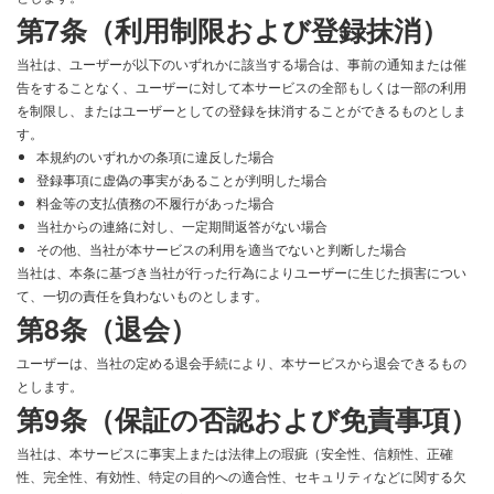
第7条（利用制限および登録抹消）
当社は、ユーザーが以下のいずれかに該当する場合は、事前の通知または催
告をすることなく、ユーザーに対して本サービスの全部もしくは一部の利用
を制限し、またはユーザーとしての登録を抹消することができるものとしま
す。
本規約のいずれかの条項に違反した場合
登録事項に虚偽の事実があることが判明した場合
料金等の支払債務の不履行があった場合
当社からの連絡に対し、一定期間返答がない場合
その他、当社が本サービスの利用を適当でないと判断した場合
当社は、本条に基づき当社が行った行為によりユーザーに生じた損害につい
て、一切の責任を負わないものとします。
第8条（退会）
ユーザーは、当社の定める退会手続により、本サービスから退会できるもの
とします。
第9条（保証の否認および免責事項）
当社は、本サービスに事実上または法律上の瑕疵（安全性、信頼性、正確
性、完全性、有効性、特定の目的への適合性、セキュリティなどに関する欠