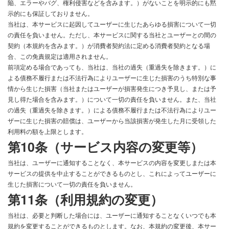
陥、エラーやバグ、権利侵害などを含みます。）がないことを明示的にも黙
示的にも保証しておりません。
当社は、本サービスに起因してユーザーに生じたあらゆる損害について一切
の責任を負いません。ただし、本サービスに関する当社とユーザーとの間の
契約（本規約を含みます。）が消費者契約法に定める消費者契約となる場
合、この免責規定は適用されません。
前項定める場合であっても、当社は、当社の過失（重過失を除きます。）に
よる債務不履行または不法行為によりユーザーに生じた損害のうち特別な事
情から生じた損害（当社またはユーザーが損害発生につき予見し、または予
見し得た場合を含みます。）について一切の責任を負いません。また、当社
の過失（重過失を除きます。）による債務不履行または不法行為によりユー
ザーに生じた損害の賠償は、ユーザーから当該損害が発生した月に受領した
利用料の額を上限とします。
第10条（サービス内容の変更等）
当社は、ユーザーに通知することなく、本サービスの内容を変更しまたは本
サービスの提供を中止することができるものとし、これによってユーザーに
生じた損害について一切の責任を負いません。
第11条（利用規約の変更）
当社は、必要と判断した場合には、ユーザーに通知することなくいつでも本
規約を変更することができるものとします。なお、本規約の変更後、本サー